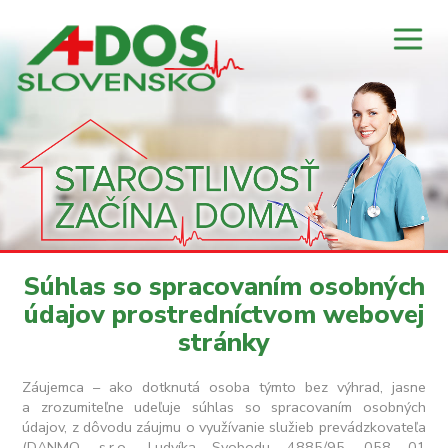
Súhlas so spracovaním osobných
údajov prostredníctvom webovej
stránky
Záujemca – ako dotknutá osoba týmto bez výhrad, jasne
a zrozumiteľne udeľuje súhlas so spracovaním osobných
údajov, z dôvodu záujmu o využívanie služieb prevádzkovateľa
(DANMO, s.r.o., Ludvíka Svobodu 4885/95, 058 01