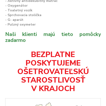
- Aktívny antidekubitný matrac
- Oxygenátor
- Toaletný vozík
- Sprchovacia stolička
- G- aparát
- Pulzný oxymeter
Naši klienti majú tieto pomôcky
zadarmo
BEZPLATNE
POSKYTUJEME
OŠETROVATEĽSKÚ
STAROSTLIVOSŤ
V KRAJOCH